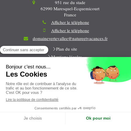
951 rue du stade
62990
Maresquel-Ecquemicourt
France
Afficher le téléphone
Afficher le téléphone
domainevertevallee@natureetvacances.fr
Plan du site
Mentions légales
Toute la semaine
9h-12h / 14h-18h
Français
Création et référencement du site par Simplébo
Site créé grâce à
CRÉDIT AGRICOLE