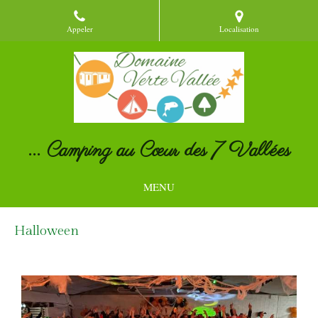
Appeler
Localisation
... Camping au Cœur des 7 Vallées
MENU
Halloween