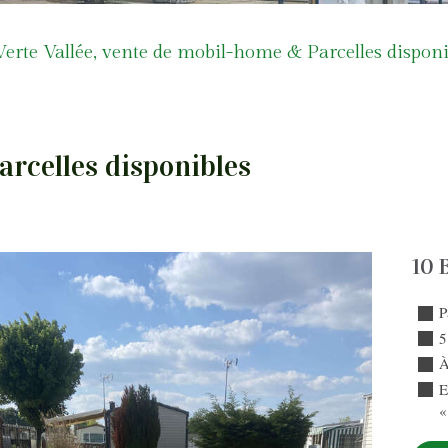
rte Vallée, vente de mobil-home & Parcelles disponi
arcelles disponibles
10 
P
5
À
E
«