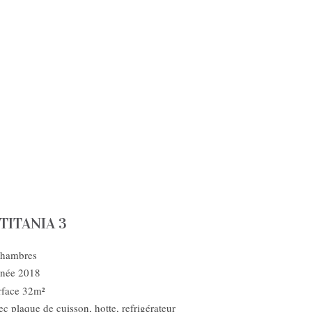
TITANIA 3
chambres
née 2018
rface 32m²
c plaque de cuisson, hotte, refrigérateur