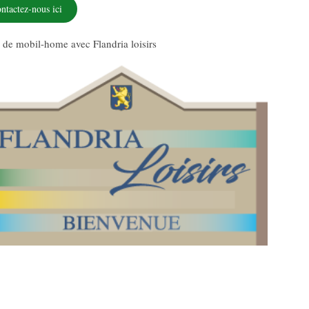
ntactez-nous ici
 de mobil-home avec Flandria loisirs