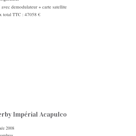
avec demodulateur + carte satellite
x total TTC : 47058 €
erby Impérial Acapulco
ée 2008
hambres