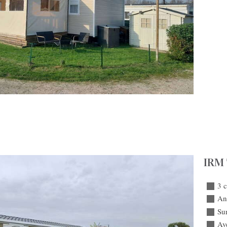
IRM 
3 
An
Su
Ave