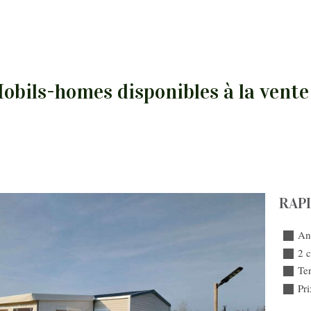
obils-homes disponibles à la vente 
RAP
An
2 
Ter
Pr