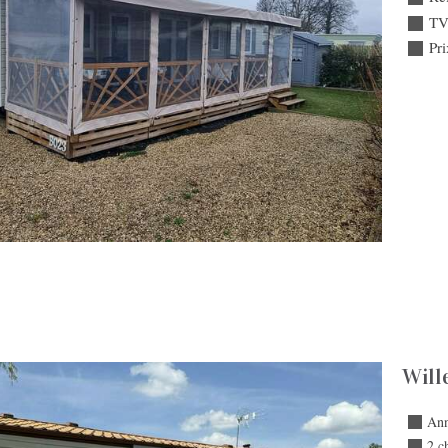
TV 
Pri
Will
Ann
2 c